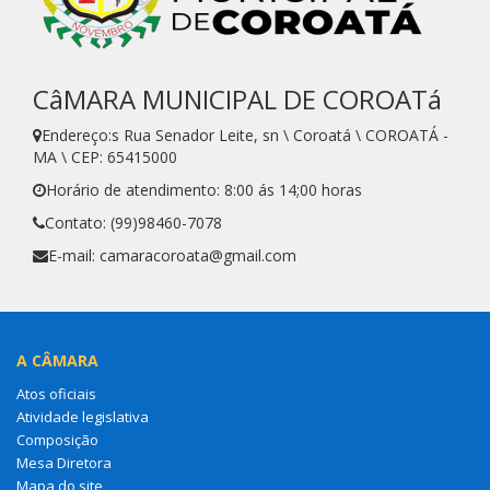
CâMARA MUNICIPAL DE COROATá
Endereço:s Rua Senador Leite, sn \ Coroatá \ COROATÁ -
MA \ CEP: 65415000
Horário de atendimento: 8:00 ás 14;00 horas
Contato: (99)98460-7078
E-mail: camaracoroata@gmail.com
A CÂMARA
Atos oficiais
Atividade legislativa
Composição
Mesa Diretora
Mapa do site