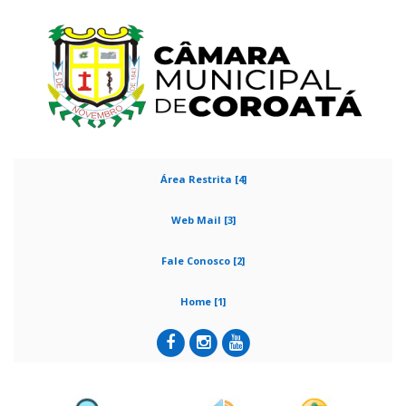
Área Restrita [4]
Web Mail [3]
Fale Conosco [2]
Home [1]