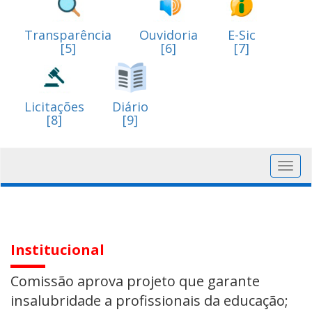
Transparência
Ouvidoria
E-Sic
[5]
[6]
[7]
Licitações
Diário
[8]
[9]
Toggl
navig
Institucional
Comissão aprova projeto que garante
insalubridade a profissionais da educação;