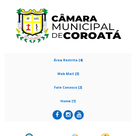
Área Restrita [4]
Web Mail [3]
Fale Conosco [2]
Home [1]