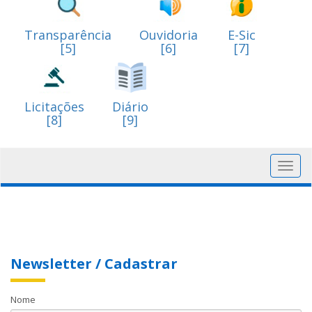
Transparência
Ouvidoria
E-Sic
[5]
[6]
[7]
Licitações
Diário
[8]
[9]
Toggl
navig
Newsletter / Cadastrar
Nome