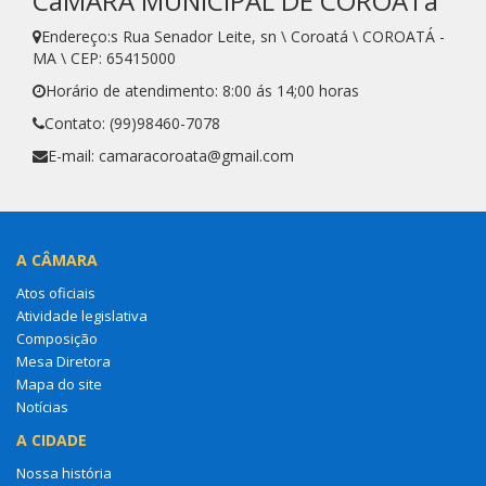
CâMARA MUNICIPAL DE COROATá
Endereço:s Rua Senador Leite, sn \ Coroatá \ COROATÁ -
MA \ CEP: 65415000
Horário de atendimento: 8:00 ás 14;00 horas
Contato: (99)98460-7078
E-mail: camaracoroata@gmail.com
A CÂMARA
Atos oficiais
Atividade legislativa
Composição
Mesa Diretora
Mapa do site
Notícias
A CIDADE
Nossa história