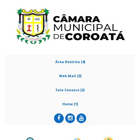
Área Restrita [4]
Web Mail [3]
Fale Conosco [2]
Home [1]