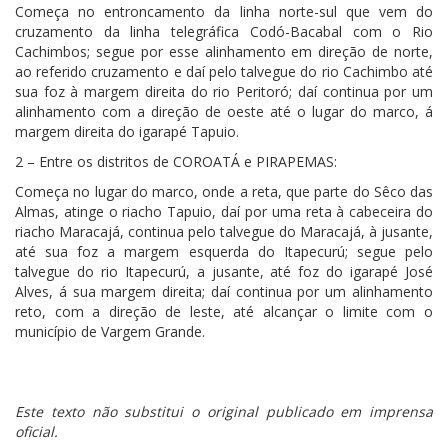
Começa no entroncamento da linha norte-sul que vem do
cruzamento da linha telegráfica Codó-Bacabal com o Rio
Cachimbos; segue por esse alinhamento em direção de norte,
ao referido cruzamento e daí pelo talvegue do rio Cachimbo até
sua foz à margem direita do rio Peritoró; daí continua por um
alinhamento com a direção de oeste até o lugar do marco, á
margem direita do igarapé Tapuio.
2 – Entre os distritos de COROATÁ e PIRAPEMAS:
Começa no lugar do marco, onde a reta, que parte do Sêco das
Almas, atinge o riacho Tapuio, daí por uma reta à cabeceira do
riacho Maracajá, continua pelo talvegue do Maracajá, à jusante,
até sua foz a margem esquerda do Itapecurú; segue pelo
talvegue do rio Itapecurú, a jusante, até foz do igarapé José
Alves, á sua margem direita; daí continua por um alinhamento
reto, com a direção de leste, até alcançar o limite com o
município de Vargem Grande.
Este texto não substitui o original publicado em imprensa
oficial.