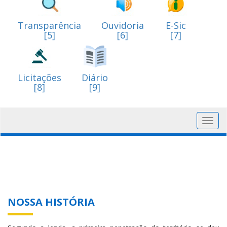
Transparência
Ouvidoria
E-Sic
[5]
[6]
[7]
Licitações
Diário
[8]
[9]
Toggl
navig
NOSSA HISTÓRIA