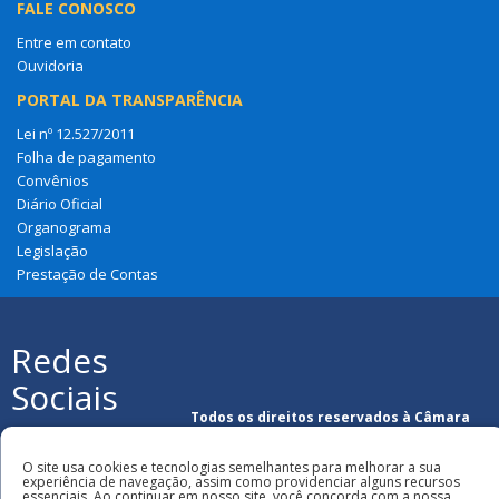
FALE CONOSCO
Entre em contato
Ouvidoria
PORTAL DA TRANSPARÊNCIA
Lei nº 12.527/2011
Folha de pagamento
Convênios
Diário Oficial
Organograma
Legislação
Prestação de Contas
Redes
Sociais
Todos os direitos reservados à Câmara
Municipal de Coroatá
O site usa cookies e tecnologias semelhantes para melhorar a sua
experiência de navegação, assim como providenciar alguns recursos
essenciais. Ao continuar em nosso site, você concorda com a nossa