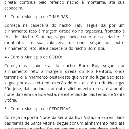
direita; continua pelo referido riacho à montante, até sua
cabeceira.
3 - Com o Município de TIMBIRAS:
Começa na cabeceira do riacho Tatu; segue daí por um
alinhamento reto á margem direita do rio Itapecurú, fronteiro á
foz do riacho Santana; segue pelo curso deste riacho á
montante, até sua cabeceira, de onde segue por outro
alinhamento reto, até a cabeceira do riacho Bom Boi.
4 - Com o Município de CODÓ:
Começa na cabeceira do riacho Bom Boi; segue por
alinhamento reto á margem direita do Rio Peritoró, onde
termina o alinhamento oeste-leste que vem do lugar São José;
segue por essa reta em direção de oeste, até o referido lugar
São José; daí continua por outro alinhamento reto até a ponta
norte da Serra da Boa Vista, na extremidade das terras de Santa
Vitória.
5 - Com o Município de PEDREIRAS:
Começa na ponta Norte da Serra da Boa Vista, na extremidade
das terras de Santa Vitória; segue por um alinhamento reto até
a cabeceira do riacho Tapuio; continua pelo veio deste riacho á