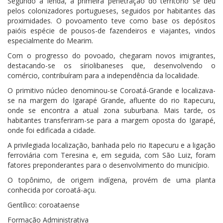
Segundo a lenda, a primeira penetração do território se deu
pelos colonizadores portugueses, seguidos por habitantes das
proximidades. O povoamento teve como base os depósitos
paióis espécie de pousos-de fazendeiros e viajantes, vindos
especialmente do Mearim.
Com o progresso do povoado, chegaram novos imigrantes,
destacando-se os síriolibaneses que, desenvolvendo o
comércio, contribuíram para a independência da localidade.
O primitivo núcleo denominou-se Coroatá-Grande e localizava-
se na margem do Igarapé Grande, afluente do rio Itapecuru,
onde se encontra a atual zona suburbana. Mais tarde, os
habitantes transferiram-se para a margem oposta do Igarapé,
onde foi edificada a cidade.
A privilegiada localização, banhada pelo rio Itapecuru e a ligação
ferroviária com Teresina e, em seguida, com São Luiz, foram
fatores preponderantes para o
desenvolvimento
do município.
O topônimo, de origem indígena, provém de uma planta
conhecida por coroatá-açu.
Gentílico: coroataense
Formação Administrativa