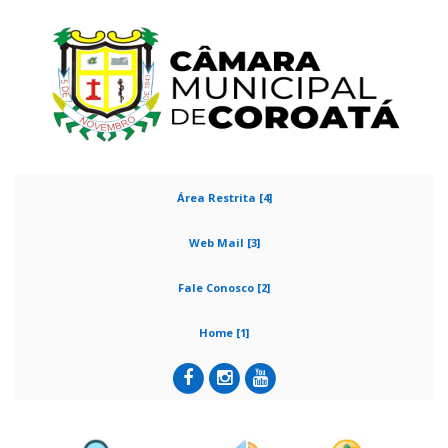
Área Restrita [4]
Web Mail [3]
Fale Conosco [2]
Home [1]