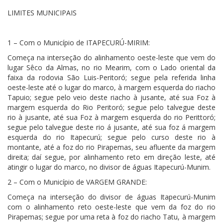
LIMITES MUNICIPAIS
1 – Com o Município de ITAPECURÚ-MIRIM:
Começa na interseção do alinhamento oeste-leste que vem do
lugar Sêco da Almas, no rio Mearim, com o Lado oriental da
faixa da rodovia São Luis-Peritoró; segue pela referida linha
oeste-leste até o lugar do marco, à margem esquerda do riacho
Tapuio; segue pelo veio deste riacho à jusante, até sua Foz à
margem esquerda do Rio Peritoró; segue pelo talvegue deste
rio à jusante, até sua Foz à margem esquerda do rio Perittoró;
segue pelo talvegue deste rio á jusante, até sua foz á margem
esquerda do rio Itapecurú; segue pelo curso deste rio à
montante, até a foz do rio Pirapemas, seu afluente da margem
direita; daí segue, por alinhamento reto em direção leste, até
atingir o lugar do marco, no divisor de águas Itapecurú-Munim.
2 – Com o Município de VARGEM GRANDE:
Começa na interseção do divisor de águas Itapecurú-Munim
com o alinhamento reto oeste-leste que vem da foz do rio
Pirapemas; segue por uma reta à foz do riacho Tatu, à margem