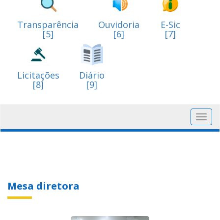
Transparência
Ouvidoria
E-Sic
[5]
[6]
[7]
Licitações
Diário
[8]
[9]
Toggl
navig
Mesa diretora