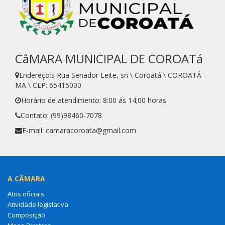
CâMARA MUNICIPAL DE COROATá
Endereço:s Rua Senador Leite, sn \ Coroatá \ COROATÁ -
MA \ CEP: 65415000
Horário de atendimento: 8:00 ás 14;00 horas
Contato: (99)98460-7078
E-mail: camaracoroata@gmail.com
A CÂMARA
Atos oficiais
Atividade legislativa
Composição