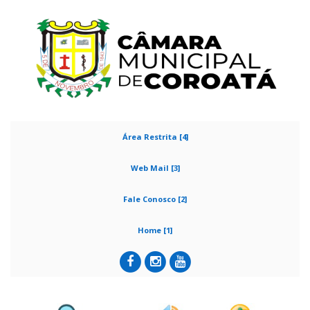
Área Restrita [4]
Web Mail [3]
Fale Conosco [2]
Home [1]